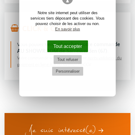
Notre site internet peut utiliser des
services tiers déposant des cookies. Vous
pouvez choisir de les activer ou non.
CLICK & COLLECT
En savoir plus
venir chercher votre commande
Vous pouvez
Tout accepter
AU SHOWROOM de Sarrewerden (67)
.
Votre commande sera prise en compte
après validation du
Tout refuser
paiement en ligne (CB ou Virement)
|
CGV
Personnaliser
Je suis intéressé(e)