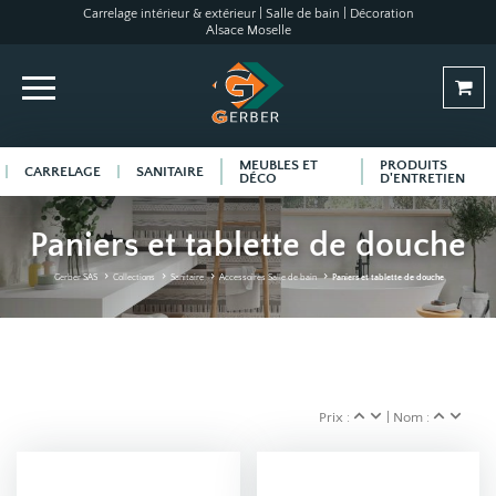
Carrelage intérieur & extérieur | Salle de bain | Décoration
Alsace Moselle
MEUBLES ET
PRODUITS
CARRELAGE
SANITAIRE
DÉCO
D'ENTRETIEN
Paniers et tablette de douche
Gerber SAS
Collections
Sanitaire
Accessoires Salle de bain
Paniers et tablette de douche
Prix :
| Nom :