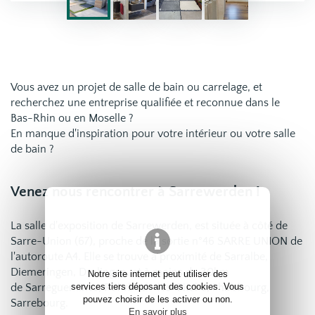
Vous avez un projet de salle de bain ou carrelage, et
recherchez une entreprise qualifiée et reconnue dans le
Bas-Rhin ou en Moselle ?
En manque d'inspiration pour votre intérieur ou votre salle
de bain ?
Venez nous rencontrer à Sarrewerden !
La salle d'exposition de Sarrewerden, est située à côté de
Sarre-Union (67), proche de la sortie n°46 SARRE UNION de
l'autoroute A4. Elle se trouve à proximité de Sarralbe,
Diemeringen, Drulingen, et à
moins de 30km
Notre site internet peut utiliser des
services tiers déposant des cookies. Vous
de
Sarreguemines, Rohrbach-lès-Bitche, Phalsbourg,
pouvez choisir de les activer ou non.
Sarrebourg.
En savoir plus