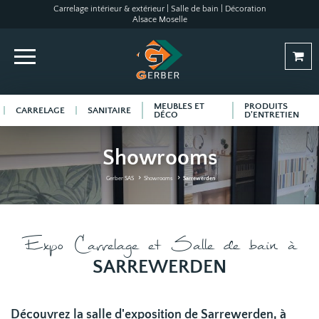
Carrelage intérieur & extérieur | Salle de bain | Décoration
Alsace Moselle
MEUBLES ET
PRODUITS
CARRELAGE
SANITAIRE
DÉCO
D'ENTRETIEN
Showrooms
Gerber SAS
Showrooms
Sarrewerden
Expo Carrelage et Salle de bain à
SARREWERDEN
Découvrez la salle d'exposition de Sarrewerden, à