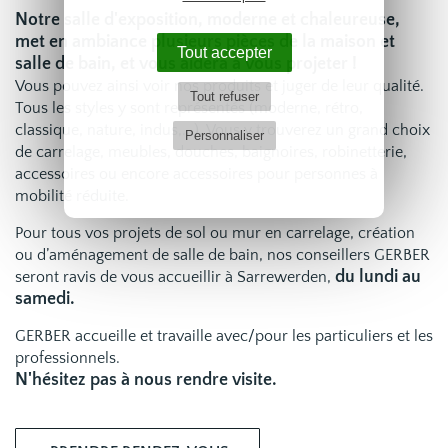
Notre salle d'exposition, moderne et chaleureuse,
met en ambiance plusieurs pièces de la maison et
Tout accepter
salle de bain, et vous aidera à vous projeter !
Vous pouvez ainsi voir nos produits et juger de leur qualité.
Tout refuser
Tous les styles y sont représentés (moderne, rétro,
classique, nature, indus,...). Vous y trouverez un grand choix
Personnaliser
de carrelage, meubles, douches, baignoires, robinetterie,
accessoires ou encore accessoires pour personnes à
mobilité réduite.
Pour tous vos projets de sol ou mur en carrelage, création
ou d’aménagement de salle de bain, nos conseillers GERBER
du lundi au
seront ravis de vous accueillir à Sarrewerden,
samedi.
GERBER accueille et travaille avec/pour les particuliers et les
professionnels.
N'hésitez pas à nous rendre visite.