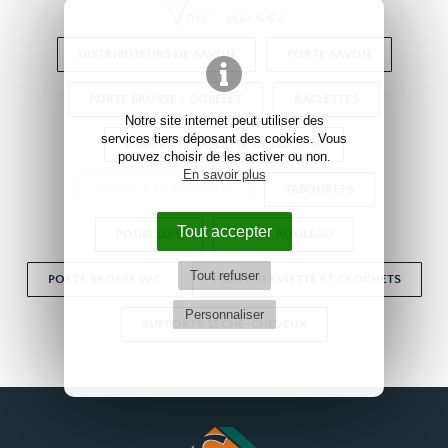
Voir aussi
DISTRIBUTEURS DE SAVON
PORTE SAVON
PORTE BROSSE - GOBELET
RACLETTES
Notre site internet peut utiliser des
services tiers déposant des cookies. Vous
PANIERS ET TABLETTE DE DOUCHE
pouvez choisir de les activer ou non.
En savoir plus
MIROIR GROSSISSANTS
TABOURETS
Tout accepter
POUBELLES
PORTE ROULEAU
Tout refuser
PORTE BROSSE WC
PORTE SERVIETTE ET CROCHETS
Personnaliser
SUPPORTS SÈCHE-CHEVEUX