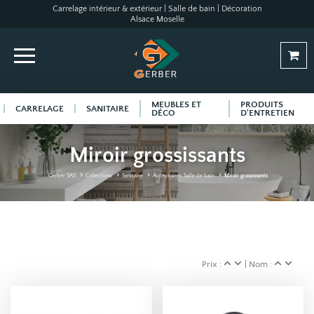
Carrelage intérieur & extérieur | Salle de bain | Décoration
Alsace Moselle
MEUBLES ET
PRODUITS
CARRELAGE
SANITAIRE
DÉCO
D'ENTRETIEN
Miroir grossissants
Gerber SAS
Collections
Sanitaire
Accessoires Salle de bain
Miroir grossissants
Prix :
| Nom :