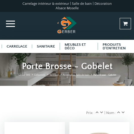
Carrelage intérieur & extérieur | Salle de bain | Décoration
Alsace Moselle
MEUBLES ET
PRODUITS
CARRELAGE
SANITAIRE
DÉCO
D'ENTRETIEN
Porte Brosse - Gobelet
Gerber SAS
Collections
Sanitaire
Accessoires Salle de bain
Porte Brosse - Gobelet
Prix :
| Nom :