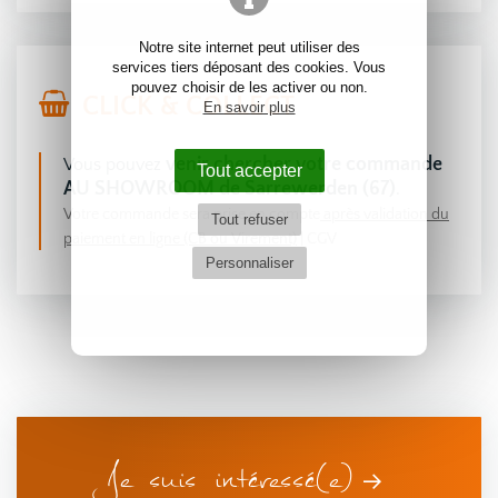
Notre site internet peut utiliser des
services tiers déposant des cookies. Vous
pouvez choisir de les activer ou non.
CLICK & COLLECT
En savoir plus
venir chercher votre commande
Vous pouvez
Tout accepter
AU SHOWROOM de Sarrewerden (67)
.
Votre commande sera prise en compte
après validation du
Tout refuser
paiement en ligne (CB ou Virement)
|
CGV
Personnaliser
Je suis intéressé(e)