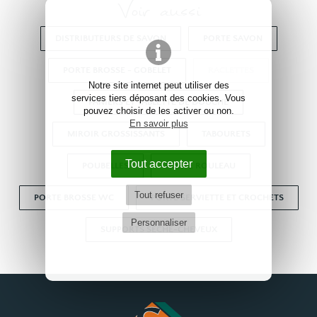
Voir aussi
DISTRIBUTEURS DE SAVON
PORTE SAVON
PORTE BROSSE - GOBELET
RACLETTES
Notre site internet peut utiliser des
services tiers déposant des cookies. Vous
PANIERS ET TABLETTE DE DOUCHE
pouvez choisir de les activer ou non.
En savoir plus
MIROIR GROSSISSANTS
TABOURETS
Tout accepter
POUBELLES
PORTE ROULEAU
Tout refuser
PORTE BROSSE WC
PORTE SERVIETTE ET CROCHETS
Personnaliser
SUPPORTS SÈCHE-CHEVEUX