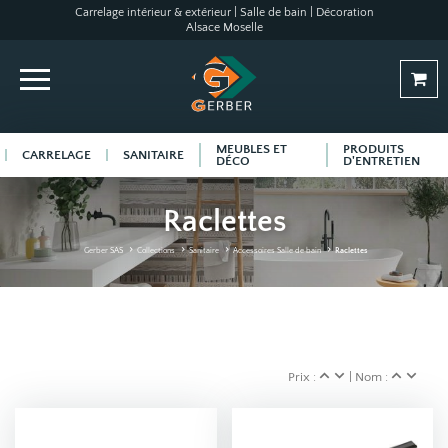
Carrelage intérieur & extérieur | Salle de bain | Décoration
Alsace Moselle
MEUBLES ET
PRODUITS
CARRELAGE
SANITAIRE
DÉCO
D'ENTRETIEN
Raclettes
Gerber SAS
Collections
Sanitaire
Accessoires Salle de bain
Raclettes
Prix :
| Nom :