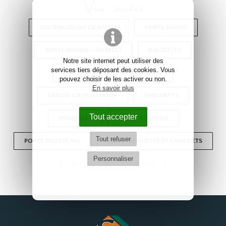
Voir aussi
DISTRIBUTEURS DE SAVON
PORTE SAVON
PORTE BROSSE - GOBELET
RACLETTES
Notre site internet peut utiliser des
services tiers déposant des cookies. Vous
PANIERS ET TABLETTE DE DOUCHE
pouvez choisir de les activer ou non.
En savoir plus
MIROIR GROSSISSANTS
TABOURETS
Tout accepter
POUBELLES
PORTE ROULEAU
Tout refuser
PORTE BROSSE WC
PORTE SERVIETTE ET CROCHETS
Personnaliser
SUPPORTS SÈCHE-CHEVEUX