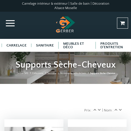
Carrelage intérieur & extérieur | Salle de bain | Décoration
Alsace Moselle
MEUBLES ET
PRODUITS
CARRELAGE
SANITAIRE
DÉCO
D'ENTRETIEN
Supports Sèche-Cheveux
Gerber SAS
Collections
Sanitaire
Accessoires Salle de bain
Supports Sèche-Cheveux
Prix :
| Nom :