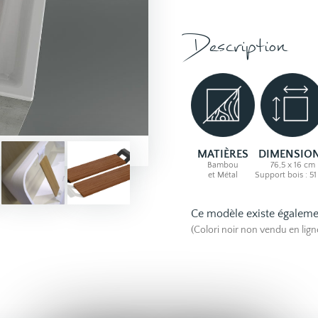
Description
MATIÈRES
DIMENSIO
Bambou
76,5 x 16 cm
et Métal
Support bois : 5
Ce modèle existe égaleme
(Colori noir non vendu en lig