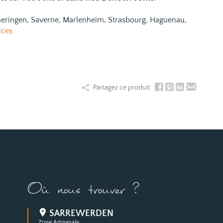
emeringen, Saverne, Marlenheim, Strasbourg, Haguenau,
ices
Partagez ce produit
Où nous trouver ?
SARREWERDEN
Zone Artisanale