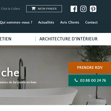
MON PANIER
 Click & Collect
Qui sommes-nous ?
Actualités
Avis Clients
Contact
ETIEN
ARCHITECTURE D'INTÉRIEUR
PRENDRE RDV
uche
03 88 00 24 76
lateau de baignoire en bois