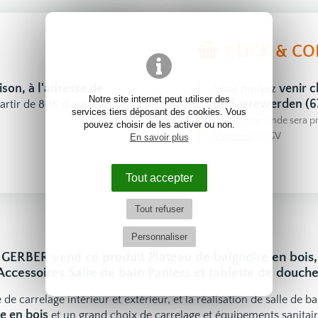
CLICK & CO
aison, à l'adresse de
venir
Vous pouvez
Notre site internet peut utiliser des
de Sarrewerden (6
artir de 80€ d'achats.
services tiers déposant des cookies. Vous
Votre commande sera pr
pouvez choisir de les activer ou non.
Virement)
|
CGV
En savoir plus
Tout accepter
Tout refuser
Personnaliser
GERBER vend ce produit Plateau de baignoire en bois,
Accessoires Salle de bain Paniers et tablette de douche
 de carrelage intérieur et extérieur, et la réalisation de salle de b
e en bois
et un grand choix de
carrelage
et
équipements sanitai