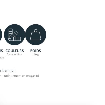
NS
COULEURS
POIDS
Blanc et Bois
1,9kg
1 cm
nt en noir
ne - uniquement en magasin)