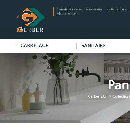
Carrelage intérieur & extérieur | Salle de bain 
Alsace Moselle
CARRELAGE
SANITAIRE
Pan
Gerber SAS
Collection