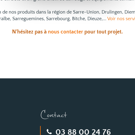
ion de nos produits dans la région de Sarre-Union, Drulingen, Di
ralbe, Sarreguemines, Sarrebourg, Bitche, Dieuze,...
Voir nos serv
N'hésitez pas à
nous contacter
pour tout projet.
Contact
03 88 00 24 76