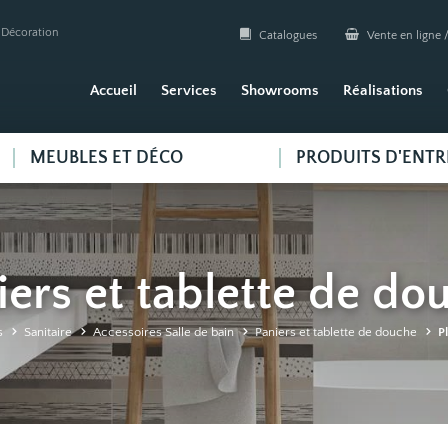
| Décoration
Catalogues
Vente en ligne /
Accueil
Services
Showrooms
Réalisations
MEUBLES ET DÉCO
PRODUITS D'ENTR
iers et tablette de do
s
Sanitaire
Accessoires Salle de bain
Paniers et tablette de douche
P