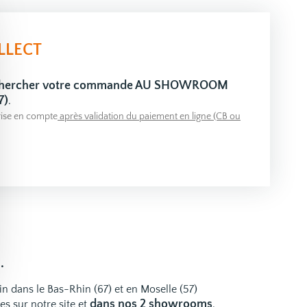
LLECT
 chercher votre commande AU SHOWROOM
7)
.
ise en compte
après validation du paiement en ligne (CB ou
.
ain dans le Bas-Rhin (67) et en Moselle (57)
dans nos 2 showrooms
res
sur notre site et
.