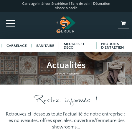
Carrelage intérieur & extérieur | Salle de bain | Décoration
Alsace Moselle
MEUBLES ET
PRODUITS
CARRELAGE
SANITAIRE
DÉCO
D'ENTRETIEN
Actualités
Gerber SAS
Actualités
Restez informés !
Retrouvez ci-dessous toute l'actualité de notre entreprise :
les nouveautés, offres spéciales, ouverture/fermeture des
showrooms...