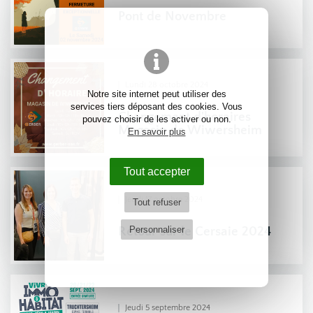
Pont de Novembre
Lundi 28 octobre 2024
Notre site internet peut utiliser des
services tiers déposant des cookies. Vous
Changement d'horaires
pouvez choisir de les activer ou non.
Magasin de Wiwersheim
En savoir plus
Tout accepter
Jeudi 17 octobre 2024
Tout refuser
Personnaliser
Retour sur le Cersaie 2024
Jeudi 5 septembre 2024