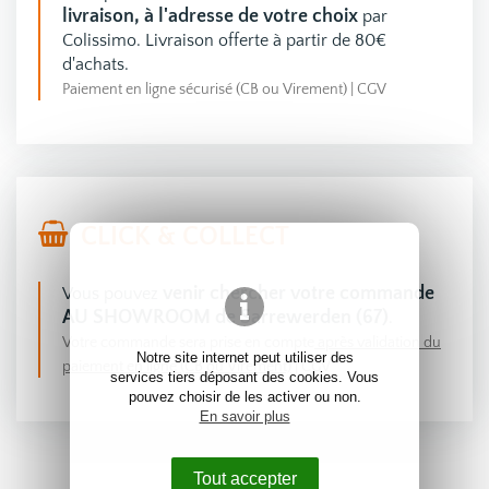
livraison, à l'adresse de votre choix
par
Colissimo. Livraison offerte à partir de 80€
d'achats.
Paiement en ligne sécurisé (CB ou Virement)
|
CGV
CLICK & COLLECT
venir chercher votre commande
Vous pouvez
AU SHOWROOM de Sarrewerden (67)
.
Votre commande sera prise en compte
après validation du
Notre site internet peut utiliser des
paiement en ligne (CB ou Virement)
|
CGV
services tiers déposant des cookies. Vous
pouvez choisir de les activer ou non.
En savoir plus
Tout accepter