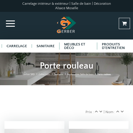
Carrelage intérieur & extérieur | Salle de bain | Décoration
Alsace Moselle
MEUBLES ET
PRODUITS
CARRELAGE
SANITAIRE
DÉCO
D'ENTRETIEN
Porte rouleau
Gerber SAS
Collections
Sanitaire
Accessoires Salle de bain
Porte rouleau
Prix :
| Nom :