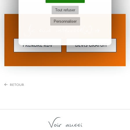
Tout refuser
Personnaliser
Je suis intéressé(e)
PRENDRE RDV
DEVIS GRATUIT
RETOUR
Voir aussi