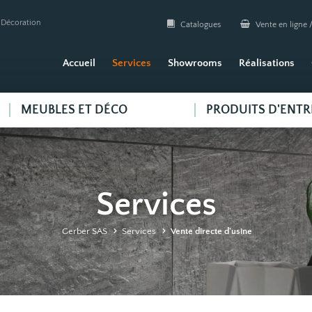
| Décoration
Catalogues
Vente en ligne /
Accueil
Services
Showrooms
Réalisations
MEUBLES ET DÉCO
PRODUITS D'ENTR
Services
Gerber SAS
Services
Vente directe d'usine