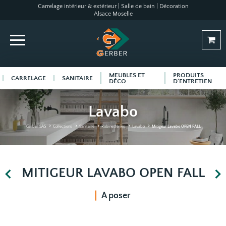
Carrelage intérieur & extérieur | Salle de bain | Décoration
Alsace Moselle
MEUBLES ET
PRODUITS
CARRELAGE
SANITAIRE
DÉCO
D'ENTRETIEN
Lavabo
Gerber SAS
Collections
Sanitaire
Robinetteries
Lavabo
Mitigeur Lavabo OPEN FALL
MITIGEUR LAVABO OPEN FALL
A poser