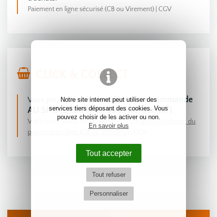
Paiement en ligne sécurisé (CB ou Virement)
|
CGV
CLICK & COLLECT
venir chercher votre commande
Vous pouvez
Notre site internet peut utiliser des
services tiers déposant des cookies. Vous
AU SHOWROOM de Sarrewerden (67)
.
pouvez choisir de les activer ou non.
Votre commande sera prise en compte
après validation du
En savoir plus
paiement en ligne (CB ou Virement)
|
CGV
Tout accepter
Tout refuser
Personnaliser