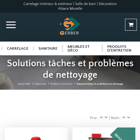
Carrelage intérieur & extérieur | Salle de bain | Décoration
Alsace Moselle
MEUBLES ET
PRODUITS
CARRELAGE
SANITAIRE
DÉCO
D'ENTRETIEN
Solutions tâches et problèmes
de nettoyage
Gerber SAS
Collections
Produits d'entretien
Solutions tâches et problèmes de nettoyage
Prix :
| Nom :