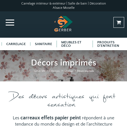
Carrelage intérieur & extérieur | Salle de bain | Décoration
Alsace Moselle
MEUBLES ET
PRODUITS
CARRELAGE
SANITAIRE
DÉCO
D'ENTRETIEN
Décors imprimés
Gerber SAS
Collections
Carrelage
Décors imprimés
Des décors artistiques qui font
sensation
carreaux effets papier peint
Les
répondent à une
tendance du monde du design et de l’architecture