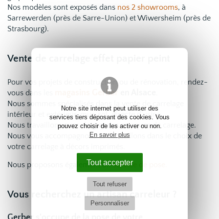
Nos modèles sont exposés dans
nos 2 showrooms
, à
Sarrewerden (près de Sarre-Union) et Wiwersheim (près de
Strasbourg).
Vente de carrelage effet papier peint
Pour vos projets de construction ou de rénovation, rendez-
magasins Gerber
en Alsace
vous dans les
.
Nous sommes spécialisés dans la vente de carrelage
Notre site internet peut utiliser des
intérieur et extérieur, mur, sol,
directe d'usine
.
services tiers déposant des cookies. Vous
Nous travaillons avec de grandes marques de carrelage.
pouvez choisir de les activer ou non.
En savoir plus
Nous vous accompagnons et conseillons dans le choix de
votre carrelage à décors imprimés.
Tout accepter
Nous proposons également un
service de pose.
Tout refuser
Vous recherchez un artisan carreleur ?
Personnaliser
Gerber s'occupe de la pose de votre