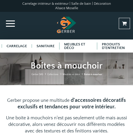
Carrelage intérieur & extérieur | Salle de bain | Décoration
Alsace Moselle
MEUBLES ET
PRODUITS
CARRELAGE
SANITAIRE
DÉCO
D'ENTRETIEN
Boites à mouchoir
Gerber SAS
Collections
Meubles et déco
Boites à mouchoir
d'accessoires décoratifs
Gerber propose une multitude
exclusifs et tendances pour votre intérieur.
Une boite à mouchoirs n'est pas seulement utile mais aussi
décorative, alors venez découvrir nos différents modèles
avec des textures et des finitions variées.