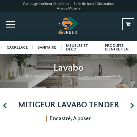
Carrelage intérieur & extérieur | Salle de bain | Décoration
Alsace Moselle
MEUBLES ET
PRODUITS
CARRELAGE
SANITAIRE
DÉCO
D'ENTRETIEN
Lavabo
Gerber SAS
Collections
Sanitaire
Robinetteries
Lavabo
Mitigeur Lavabo TENDER
MITIGEUR LAVABO TENDER
Encastré, A poser