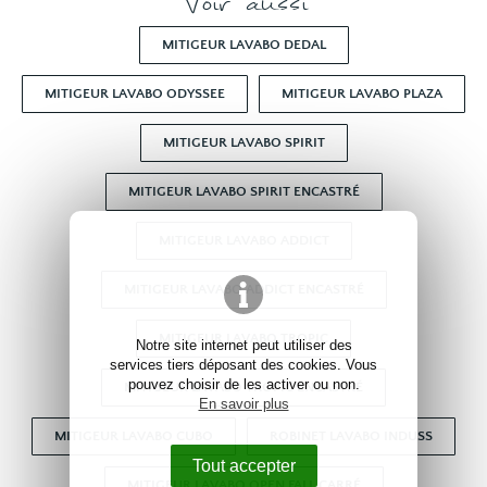
Voir aussi
MITIGEUR LAVABO DEDAL
MITIGEUR LAVABO ODYSSEE
MITIGEUR LAVABO PLAZA
MITIGEUR LAVABO SPIRIT
MITIGEUR LAVABO SPIRIT ENCASTRÉ
MITIGEUR LAVABO ADDICT
MITIGEUR LAVABO ADDICT ENCASTRÉ
MITIGEUR LAVABO TROPIC
Notre site internet peut utiliser des
services tiers déposant des cookies. Vous
pouvez choisir de les activer ou non.
MITIGEUR LAVABO TROPIC ENCASTRÉ
En savoir plus
MITIGEUR LAVABO CUBO
ROBINET LAVABO INDUSS
Tout accepter
MITIGEUR LAVABO OPEN FALL CARRÉ