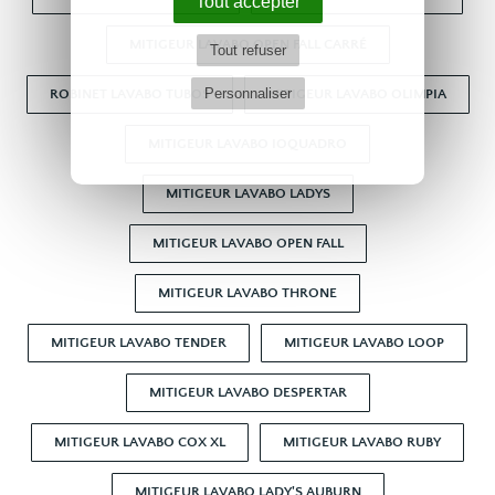
Tout accepter
MITIGEUR LAVABO OPEN FALL CARRÉ
Tout refuser
Personnaliser
ROBINET LAVABO TUBOS
MITIGEUR LAVABO OLIMPIA
MITIGEUR LAVABO IOQUADRO
MITIGEUR LAVABO LADYS
MITIGEUR LAVABO OPEN FALL
MITIGEUR LAVABO THRONE
MITIGEUR LAVABO TENDER
MITIGEUR LAVABO LOOP
MITIGEUR LAVABO DESPERTAR
MITIGEUR LAVABO COX XL
MITIGEUR LAVABO RUBY
MITIGEUR LAVABO LADY'S AUBURN