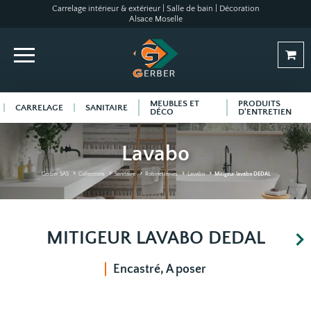
Carrelage intérieur & extérieur | Salle de bain | Décoration
Alsace Moselle
MEUBLES ET
PRODUITS
CARRELAGE
SANITAIRE
DÉCO
D'ENTRETIEN
Lavabo
Gerber SAS
Collections
Sanitaire
Robinetteries
Lavabo
Mitigeur lavabo DEDAL
MITIGEUR LAVABO DEDAL
Encastré, A poser