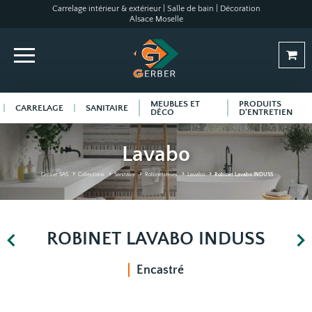
Carrelage intérieur & extérieur | Salle de bain | Décoration
Alsace Moselle
MEUBLES ET
PRODUITS
CARRELAGE
SANITAIRE
DÉCO
D'ENTRETIEN
Lavabo
Gerber SAS
Collections
Sanitaire
Robinetteries
Lavabo
Robinet Lavabo INDUSS
ROBINET LAVABO INDUSS
Encastré