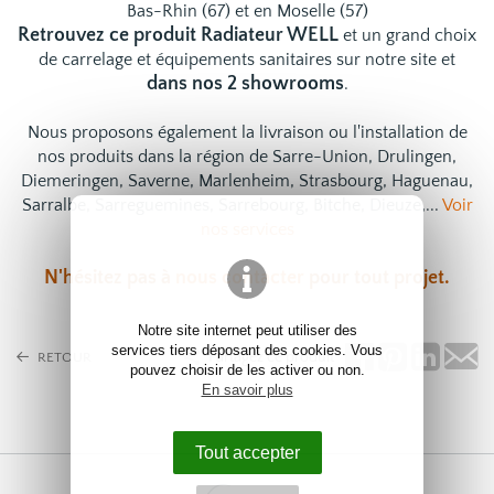
Bas-Rhin (67) et en Moselle (57)
Retrouvez ce produit Radiateur WELL
et un grand choix
de
carrelage
et
équipements sanitaires
sur notre site et
dans nos 2 showrooms
.
Nous proposons également la livraison ou l'installation de
nos produits dans la région de Sarre-Union, Drulingen,
Diemeringen, Saverne, Marlenheim, Strasbourg, Haguenau,
Sarralbe, Sarreguemines, Sarrebourg, Bitche, Dieuze,...
Voir
nos services
N'hésitez pas à
nous contacter
pour tout projet.
Notre site internet peut utiliser des
services tiers déposant des cookies. Vous
Partagez ce produit
RETOUR
pouvez choisir de les activer ou non.
En savoir plus
Tout accepter