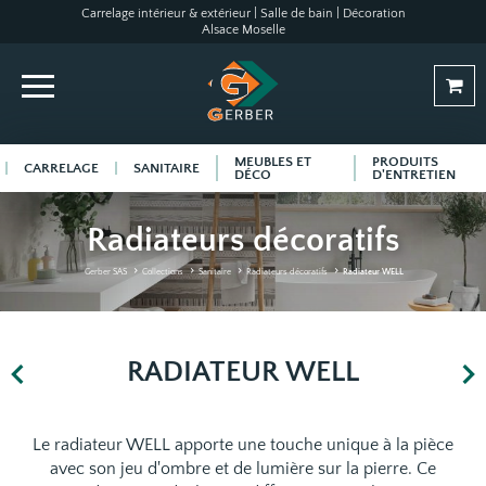
Carrelage intérieur & extérieur | Salle de bain | Décoration
Alsace Moselle
MEUBLES ET
PRODUITS
CARRELAGE
SANITAIRE
DÉCO
D'ENTRETIEN
Radiateurs décoratifs
Gerber SAS
Collections
Sanitaire
Radiateurs décoratifs
Radiateur WELL
RADIATEUR WELL
Le radiateur WELL apporte une touche unique à la pièce
avec son jeu d'ombre et de lumière sur la pierre. Ce