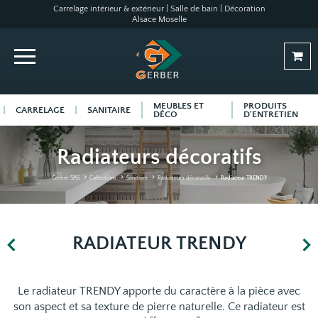
Carrelage intérieur & extérieur | Salle de bain | Décoration
Alsace Moselle
MEUBLES ET
PRODUITS
CARRELAGE
SANITAIRE
DÉCO
D'ENTRETIEN
Radiateurs décoratifs
Gerber SAS
Collections
Sanitaire
Radiateurs décoratifs
Radiateur TRENDY
RADIATEUR TRENDY
Le radiateur TRENDY apporte du caractère à la pièce avec
son aspect et sa texture de pierre naturelle. Ce radiateur est