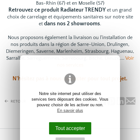
Bas-Rhin (67) et en Moselle (57)
Retrouvez ce produit Radiateur TRENDY
et un grand
choix de
carrelage
et
équipements sanitaires
sur notre site
dans nos 2 showrooms
et
.
Nous proposons également la livraison ou l'installation de
nos produits dans la région de Sarre-Union, Drulingen,
Diemeringen, Saverne, Marlenheim, Strasbourg, Haguenau,
Sarralbe, Sarreguemines, Sarrebourg, Bitche, Dieuze,...
Voir
nos services
N'hésitez pas à
nous contacter
pour tout projet.
Notre site internet peut utiliser des
services tiers déposant des cookies. Vous
Partagez ce produit
RETOUR
pouvez choisir de les activer ou non.
En savoir plus
Tout accepter