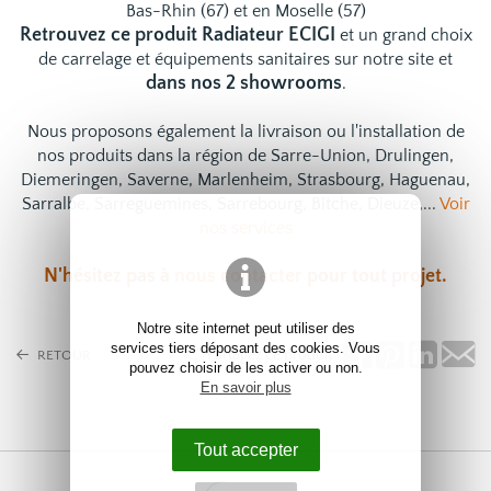
Bas-Rhin (67) et en Moselle (57)
Retrouvez ce produit Radiateur ECIGI
et un grand choix
de
carrelage
et
équipements sanitaires
sur notre site et
dans nos 2 showrooms
.
Nous proposons également la livraison ou l'installation de
nos produits dans la région de Sarre-Union, Drulingen,
Diemeringen, Saverne, Marlenheim, Strasbourg, Haguenau,
Sarralbe, Sarreguemines, Sarrebourg, Bitche, Dieuze,...
Voir
nos services
N'hésitez pas à
nous contacter
pour tout projet.
Notre site internet peut utiliser des
services tiers déposant des cookies. Vous
Partagez ce produit
RETOUR
pouvez choisir de les activer ou non.
En savoir plus
Tout accepter