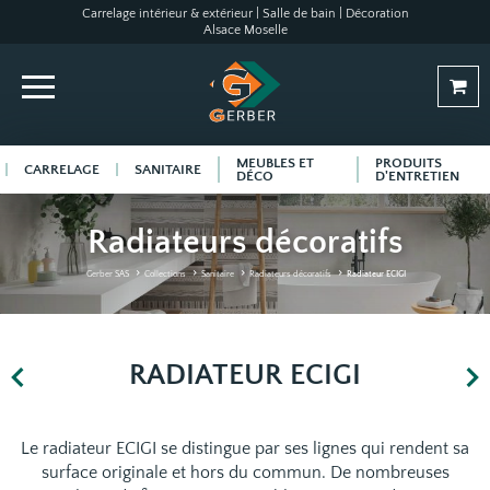
Carrelage intérieur & extérieur | Salle de bain | Décoration
Alsace Moselle
MEUBLES ET
PRODUITS
CARRELAGE
SANITAIRE
DÉCO
D'ENTRETIEN
Radiateurs décoratifs
Gerber SAS
Collections
Sanitaire
Radiateurs décoratifs
Radiateur ECIGI
RADIATEUR ECIGI
Le radiateur ECIGI se distingue par ses lignes qui rendent sa
surface originale et hors du commun. De nombreuses