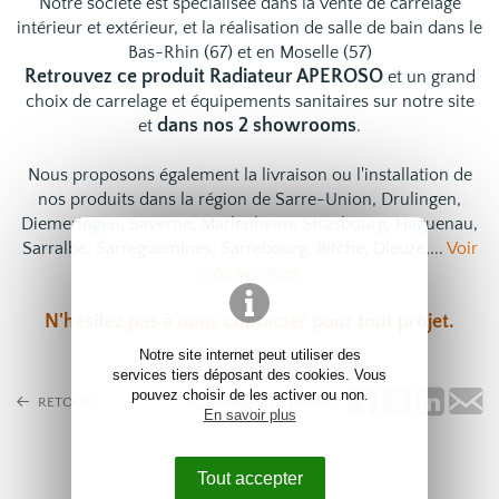
Notre société est spécialisée dans la vente de carrelage
intérieur et extérieur, et la réalisation de salle de bain dans le
Bas-Rhin (67) et en Moselle (57)
Retrouvez ce produit Radiateur APEROSO
et un grand
choix de
carrelage
et
équipements sanitaires
sur notre site
dans nos 2 showrooms
et
.
Nous proposons également la livraison ou l'installation de
nos produits dans la région de Sarre-Union, Drulingen,
Diemeringen, Saverne, Marlenheim, Strasbourg, Haguenau,
Sarralbe, Sarreguemines, Sarrebourg, Bitche, Dieuze,...
Voir
nos services
N'hésitez pas à
nous contacter
pour tout projet.
Notre site internet peut utiliser des
services tiers déposant des cookies. Vous
pouvez choisir de les activer ou non.
Partagez ce produit
RETOUR
En savoir plus
Tout accepter