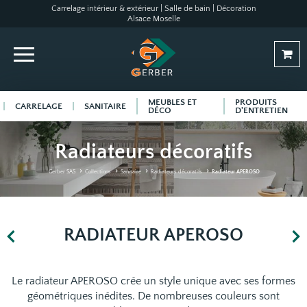
Carrelage intérieur & extérieur | Salle de bain | Décoration
Alsace Moselle
MEUBLES ET
PRODUITS
CARRELAGE
SANITAIRE
DÉCO
D'ENTRETIEN
Radiateurs décoratifs
Gerber SAS
Collections
Sanitaire
Radiateurs décoratifs
Radiateur APEROSO
RADIATEUR APEROSO
Le radiateur APEROSO crée un style unique avec ses formes
géométriques inédites. De nombreuses couleurs sont