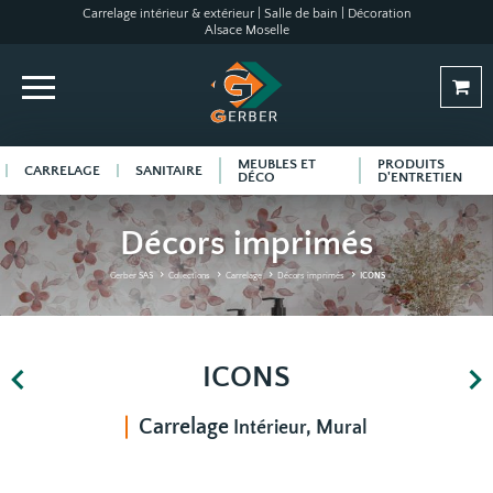
Carrelage intérieur & extérieur | Salle de bain | Décoration
Alsace Moselle
MEUBLES ET
PRODUITS
CARRELAGE
SANITAIRE
DÉCO
D'ENTRETIEN
Décors imprimés
Gerber SAS
Collections
Carrelage
Décors imprimés
ICONS
ICONS
Carrelage
Intérieur, Mural