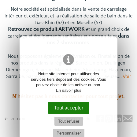
Notre société est spécialisée dans la vente de carrelage
intérieur et extérieur, et la réalisation de salle de bain dans le
Bas-Rhin (67) et en Moselle (57)
Retrouvez ce produit ARTWORK
et un grand choix de
dans
carrelage
et
équipements sanitaires
sur notre site et
nos 2 showrooms
.
Nous proposons également la livraison ou l'installation de
nos produits dans la région de Sarre-Union, Drulingen,
Diemeringen, Saverne, Marlenheim, Strasbourg, Haguenau,
Notre site internet peut utiliser des
Sarralbe, Sarreguemines, Sarrebourg, Bitche, Dieuze,...
Voir
services tiers déposant des cookies. Vous
nos services
pouvez choisir de les activer ou non.
En savoir plus
N'hésitez pas à
nous contacter
pour tout projet.
Tout accepter
Partagez ce produit
RETOUR
Tout refuser
Personnaliser