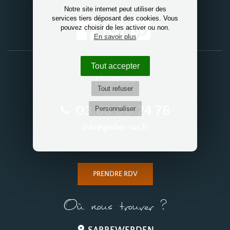
Notre site internet peut utiliser des
services tiers déposant des cookies. Vous
pouvez choisir de les activer ou non.
En savoir plus
Tout accepter
Contact
Tout refuser
03 88 00 24 76
Personnaliser
info@gerber-sas.fr
PRENDRE RDV
Où nous trouver ?