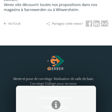
Venez vite découvrir toutes nos propositions dans nos
magasins à Sarrewerden ou à Wiwersheim.
Partagez cette news !
RETOUR
Vente et pose de carrelage. Réalisation de salle de bain.
Carrelage Dallage pour terrasse.
Carreleur en Alsace Lorraine (Bas-Rhin, Moselle)
QUI SOMMES-NOUS ?
NOS SERVICES