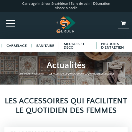
Carrelage intérieur & extérieur | Salle de bain | Décoration
Alsace Moselle
MEUBLES ET
PRODUITS
CARRELAGE
SANITAIRE
DÉCO
D'ENTRETIEN
Actualités
Gerber SAS
Actualités
LES ACCESSOIRES QUI FACILITENT LE QUOTIDIEN DES FEMMES
LES ACCESSOIRES QUI FACILITENT
LE QUOTIDIEN DES FEMMES