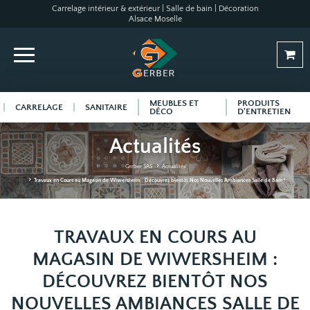
Carrelage intérieur & extérieur | Salle de bain | Décoration
Alsace Moselle
MEUBLES ET
PRODUITS
CARRELAGE
SANITAIRE
DÉCO
D'ENTRETIEN
Actualités
Gerber SAS
Actualités
Travaux en Cours au Magasin de Wiwersheim : Découvrez bientôt Nos Nouvelles Ambiances Salle de Bain !
TRAVAUX EN COURS AU
MAGASIN DE WIWERSHEIM :
DÉCOUVREZ BIENTÔT NOS
NOUVELLES AMBIANCES SALLE DE