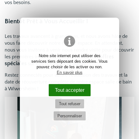
vos besoins.
Bientôt Prêt à Vous Accueillir !
Les travaux avancent à grands pas, et nous avons hâte de
vous faire découvrir notre nouvel espace. En attendant,
nous vous invitons à venir nous rendre visite pour découvrir
offres
Notre site internet peut utiliser des
les premières installations et profiter de nos
services tiers déposant des cookies. Vous
spéciales
sur nos nouveaux produits.
pouvez choisir de les activer ou non.
En savoir plus
Restez connectés pour suivre l'évolution des travaux et la
date de réouverture complète de notre espace salle de bain
à Wiwersheim !
Tout accepter
Tout refuser
Personnaliser