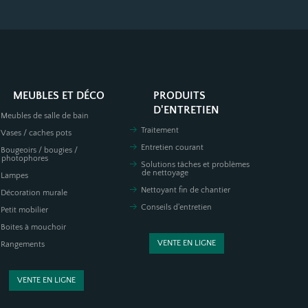
MEUBLES ET DÉCO
PRODUITS
D'ENTRETIEN
Meubles de salle de bain
Traitement
Vases / caches pots
Entretien courant
Bougeoirs / bougies /
photophores
Solutions tâches et problèmes
de nettoyage
Lampes
Nettoyant fin de chantier
Décoration murale
Conseils d'entretien
Petit mobilier
Boites à mouchoir
VENTE EN LIGNE
Rangements
VENTE EN LIGNE