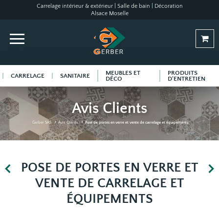
Carrelage intérieur & extérieur | Salle de bain | Décoration
Alsace Moselle
MEUBLES ET
PRODUITS
CARRELAGE
SANITAIRE
DÉCO
D'ENTRETIEN
Avis Clients
Gerber SAS
Avis Clients
Pose de portes en verre et vente de carrelage et équipements
POSE DE PORTES EN VERRE ET
VENTE DE CARRELAGE ET
ÉQUIPEMENTS