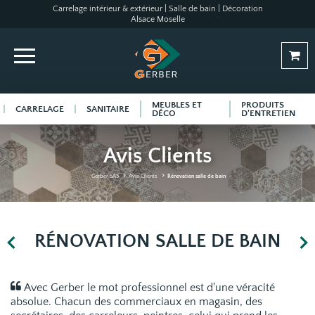
Carrelage intérieur & extérieur | Salle de bain | Décoration
Alsace Moselle
MEUBLES ET
PRODUITS
CARRELAGE
SANITAIRE
DÉCO
D'ENTRETIEN
Avis Clients
Gerber SAS
Avis Clients
Rénovation salle de bain
RÉNOVATION SALLE DE BAIN
Avec Gerber le mot professionnel est d'une véracité
absolue. Chacun des commerciaux en magasin, des