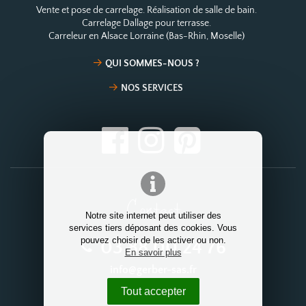
Vente et pose de carrelage. Réalisation de salle de bain.
Carrelage Dallage pour terrasse.
Carreleur en Alsace Lorraine (Bas-Rhin, Moselle)
QUI SOMMES-NOUS ?
NOS SERVICES
Contact
Notre site internet peut utiliser des
services tiers déposant des cookies. Vous
pouvez choisir de les activer ou non.
03 88 00 24 76
En savoir plus
info@gerber-sas.fr
Tout accepter