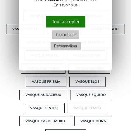
Voir aussi
En savoir plus
VASQUE NADIR
VASQUE CIOTOLA
Tout accepter
VASQUE LECCE
VASQUE OLY
VASQUE RONDO
Tout refuser
VASQUE SCIVOLO
VASQUE MARSALA
Personnaliser
VASQUE PIERRE
VASQUE COVER
VASQUE NETTUNO
VASQUE MARBRE
VASQUE PRISMA
VASQUE BLOB
VASQUE AUDACIEUX
VASQUE EQUIDO
VASQUE SINTESI
VASQUE TEMPO
VASQUE CARDIF MURO
VASQUE DUNA