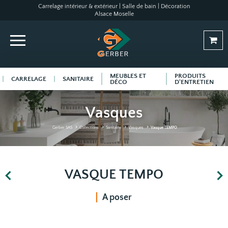
Carrelage intérieur & extérieur | Salle de bain | Décoration
Alsace Moselle
MEUBLES ET
PRODUITS
CARRELAGE
SANITAIRE
DÉCO
D'ENTRETIEN
Vasques
Gerber SAS
Collections
Sanitaire
Vasques
Vasque TEMPO
VASQUE TEMPO
A poser