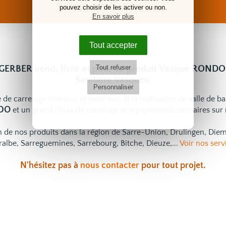
pouvez choisir de les activer ou non.
En savoir plus
Tout accepter
GERBER vend, livre et pose ce produit Vasque RONDO
Tout refuser
Sanitaire Vasques.
Personnaliser
 de carrelage intérieur et extérieur, et la réalisation de salle de b
NDO
et un grand choix de
carrelage
et
équipements sanitaires
sur 
ion de nos produits dans la région de Sarre-Union, Drulingen, Di
ralbe, Sarreguemines, Sarrebourg, Bitche, Dieuze,...
Voir nos serv
N'hésitez pas à
nous contacter
pour tout projet.