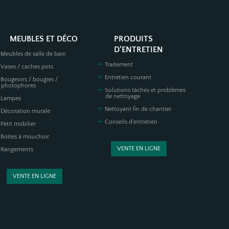
MEUBLES ET DÉCO
PRODUITS
D'ENTRETIEN
Meubles de salle de bain
Traitement
Vases / caches pots
Entretien courant
Bougeoirs / bougies /
photophores
Solutions tâches et problèmes
de nettoyage
Lampes
Nettoyant fin de chantier
Décoration murale
Conseils d'entretien
Petit mobilier
Boites à mouchoir
VENTE EN LIGNE
Rangements
VENTE EN LIGNE