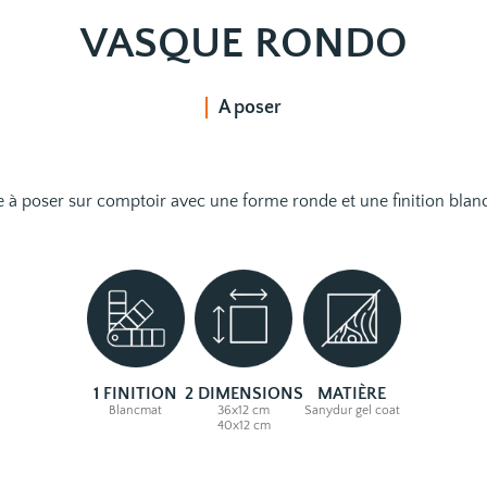
VASQUE RONDO
A poser
 à poser sur comptoir avec une forme ronde et une finition blan
1 FINITION
2 DIMENSIONS
MATIÈRE
Blancmat
36x12 cm
Sanydur gel coat
40x12 cm