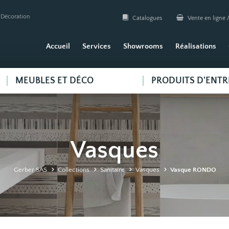
| Décoration
Catalogues
Vente en ligne /
Accueil
Services
Showrooms
Réalisations
MEUBLES ET DÉCO
PRODUITS D'ENTR
Vasques
Gerber SAS
Collections
Sanitaire
Vasques
Vasque RONDO