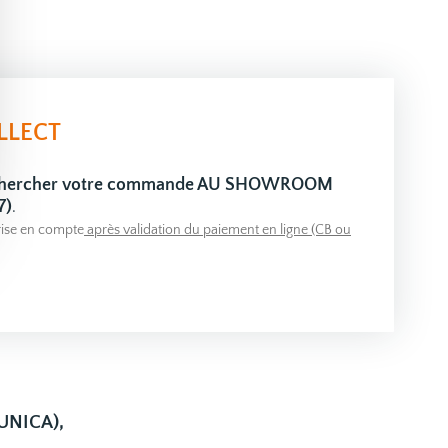
LLECT
 chercher votre commande AU SHOWROOM
7)
.
ise en compte
après validation du paiement en ligne (CB ou
UNICA),