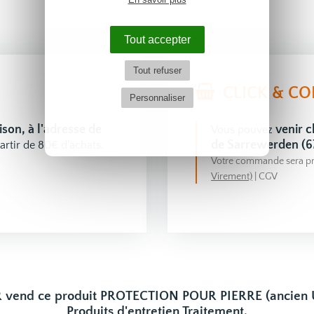
Tout accepter
Tout refuser
CLICK & CO
Personnaliser
aison, à l'adresse de
venir
Vous pouvez
de Sarrewerden (6
artir de 80€ d'achats.
Votre commande sera pr
Virement)
|
CGV
 vend ce produit PROTECTION POUR PIERRE (ancien 
Produits d'entretien Traitement.