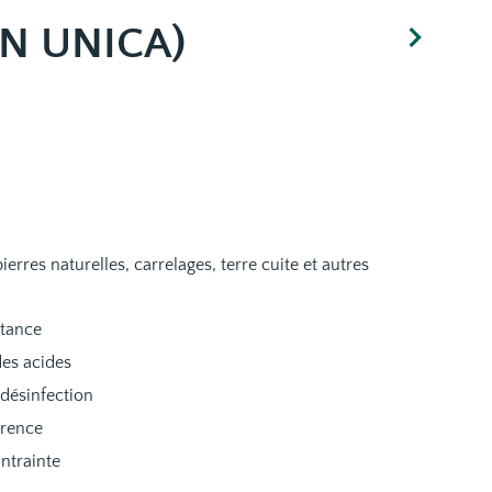
N UNICA)
ierres naturelles, carrelages, terre cuite et autres
stance
des acides
 désinfection
érence
ntrainte