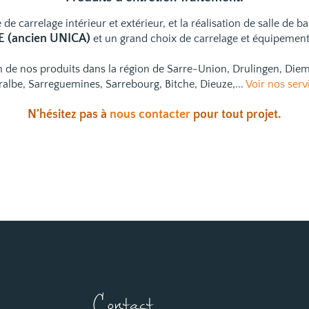
 de carrelage intérieur et extérieur, et la réalisation de salle de b
 (ancien UNICA)
et un grand choix de
carrelage
et
équipements
ion de nos produits dans la région de Sarre-Union, Drulingen, Di
ralbe, Sarreguemines, Sarrebourg, Bitche, Dieuze,...
Voir nos serv
N'hésitez pas à
nous contacter
pour tout projet.