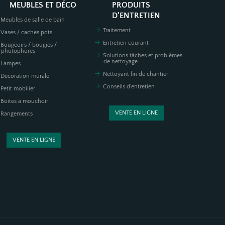
MEUBLES ET DÉCO
PRODUITS
D'ENTRETIEN
Meubles de salle de bain
Traitement
Vases / caches pots
Entretien courant
Bougeoirs / bougies /
photophores
Solutions tâches et problèmes
de nettoyage
Lampes
Nettoyant fin de chantier
Décoration murale
Conseils d'entretien
Petit mobilier
Boites à mouchoir
VENTE EN LIGNE
Rangements
VENTE EN LIGNE