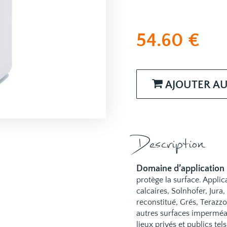
54.60
€
AJOUTER AU
Description
Domaine d
’
application
protège la surface. Applic
calcaires, Solnhofer, Jura
reconstitué, Grés, Terazzo,
autres surfaces imperméab
lieux privés et publics te