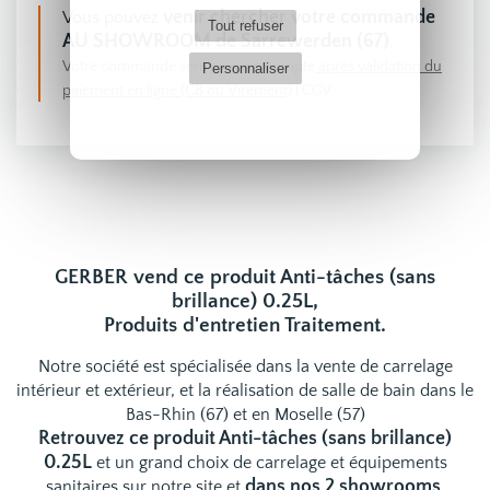
venir chercher votre commande
Vous pouvez
Tout refuser
AU SHOWROOM de Sarrewerden (67)
.
Votre commande sera prise en compte
après validation du
Personnaliser
paiement en ligne (CB ou Virement)
|
CGV
GERBER vend ce produit Anti-tâches (sans
brillance) 0.25L,
Produits d'entretien Traitement.
Notre société est spécialisée dans la vente de carrelage
intérieur et extérieur, et la réalisation de salle de bain dans le
Bas-Rhin (67) et en Moselle (57)
Retrouvez ce produit Anti-tâches (sans brillance)
0.25L
et un grand choix de
carrelage
et
équipements
dans nos 2 showrooms
sanitaires
sur notre site et
.