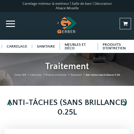
Carrelage intérieur & extérieur | Salle de bain | Décoration
Alsace Moselle
MEUBLES ET
PRODUITS
CARRELAGE
SANITAIRE
DÉCO
D'ENTRETIEN
Traitement
Gerber SAS
Collections
Produits d'entretien
Traitement
Anti-tâches (sans brillance) 0.25L
ANTI-TÂCHES (SANS BRILLANCE)
0.25L