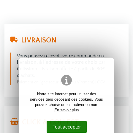
LIVRAISON
Vous pouvez recevoir votre commande en
livraison, à l'adresse de votre choix
par
Colissimo. Livraison offerte à partir de 80€
d'achats.
Paiement en ligne sécurisé (CB ou Virement)
|
CGV
Notre site internet peut utiliser des
services tiers déposant des cookies. Vous
pouvez choisir de les activer ou non.
En savoir plus
CLICK & COLLECT
Tout accepter