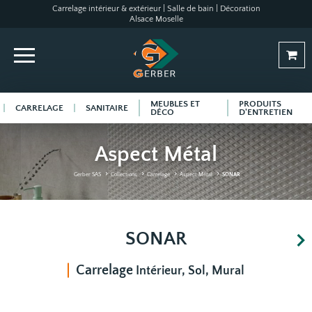
Carrelage intérieur & extérieur | Salle de bain | Décoration
Alsace Moselle
MEUBLES ET
PRODUITS
CARRELAGE
SANITAIRE
DÉCO
D'ENTRETIEN
Aspect Métal
Gerber SAS
Collections
Carrelage
Aspect Métal
SONAR
SONAR
Carrelage
Intérieur, Sol, Mural