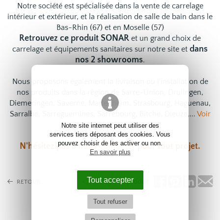
Notre société est spécialisée dans la vente de carrelage
intérieur et extérieur, et la réalisation de salle de bain dans le
Bas-Rhin (67) et en Moselle (57)
Retrouvez ce produit SONAR
et un grand choix de
dans
carrelage
et
équipements sanitaires
sur notre site et
nos 2 showrooms
.
Nous proposons également la livraison ou l'installation de
nos produits dans la région de Sarre-Union, Drulingen,
Diemeringen, Saverne, Marlenheim, Strasbourg, Haguenau,
Sarralbe, Sarreguemines, Sarrebourg, Bitche, Dieuze,...
Voir
nos services
Notre site internet peut utiliser des
services tiers déposant des cookies. Vous
pouvez choisir de les activer ou non.
N'hésitez pas à
nous contacter
pour tout projet.
En savoir plus
Tout accepter
Partagez ce produit
RETOUR
Tout refuser