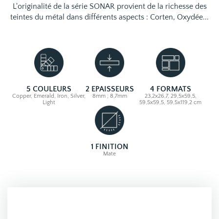
L'originalité de la série SONAR provient de la richesse des
teintes du métal dans différents aspects : Corten, Oxydée...
5 COULEURS
2 EPAISSEURS
4 FORMATS
Copper, Emerald, Iron, Silver,
8mm ; 8,7mm
23,2x26,7, 29,5x59,5,
Light
59,5x59,5, 59,5x119,2 cm
1 FINITION
Mate