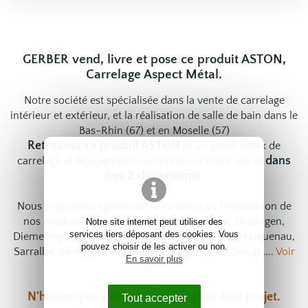
GERBER vend, livre et pose ce produit ASTON,
Carrelage Aspect Métal.
Notre société est spécialisée dans la vente de carrelage
intérieur et extérieur, et la réalisation de salle de bain dans le
Bas-Rhin (67) et en Moselle (57)
Retrouvez ce produit ASTON
et un grand choix de
dans
carrelage
et
équipements sanitaires
sur notre site et
nos 2 showrooms
.
Nous proposons également la livraison ou l'installation de
nos produits dans la région de Sarre-Union, Drulingen,
Notre site internet peut utiliser des
services tiers déposant des cookies. Vous
Diemeringen, Saverne, Marlenheim, Strasbourg, Haguenau,
pouvez choisir de les activer ou non.
Sarralbe, Sarreguemines, Sarrebourg, Bitche, Dieuze,...
Voir
En savoir plus
nos services
N'hésitez pas à
nous contacter
pour tout projet.
Tout accepter