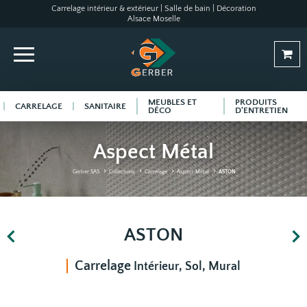
Carrelage intérieur & extérieur | Salle de bain | Décoration
Alsace Moselle
MEUBLES ET
PRODUITS
CARRELAGE
SANITAIRE
DÉCO
D'ENTRETIEN
Aspect Métal
Gerber SAS
Collections
Carrelage
Aspect Métal
ASTON
ASTON
Carrelage
Intérieur, Sol, Mural