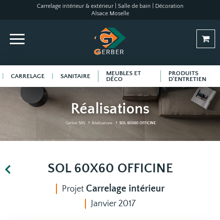
Carrelage intérieur & extérieur | Salle de bain | Décoration
Alsace Moselle
MEUBLES ET
PRODUITS
CARRELAGE
SANITAIRE
DÉCO
D'ENTRETIEN
Réalisations
Gerber SAS
Réalisations
SOL 60X60 OFFICINE
SOL 60X60 OFFICINE
Carrelage intérieur
Projet
Janvier 2017