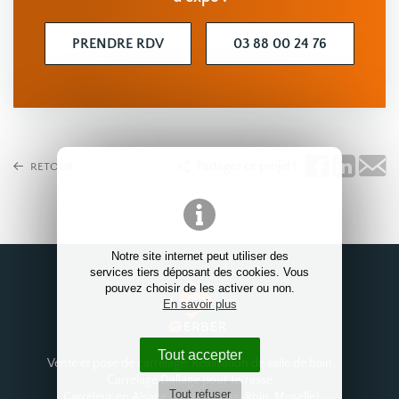
PRENDRE RDV
03 88 00 24 76
Partagez ce projet !
RETOUR
Notre site internet peut utiliser des
services tiers déposant des cookies. Vous
pouvez choisir de les activer ou non.
En savoir plus
Tout accepter
Vente et pose de carrelage. Réalisation de salle de bain.
Carrelage Dallage pour terrasse.
Tout refuser
Carreleur en Alsace Lorraine (Bas-Rhin, Moselle)