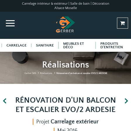
Carrelage intérieur & extérieur | Salle de bain | Décoration
Alsace Moselle
MEUBLES ET
PRODUITS
CARRELAGE
SANITAIRE
DÉCO
D'ENTRETIEN
Réalisations
Gerber SAS
Réalisations
Rénovation d'un balcon et escalier EVO/2 ARDESIE
RÉNOVATION D'UN BALCON
ET ESCALIER EVO/2 ARDESIE
Carrelage extérieur
Projet
Mai 2016