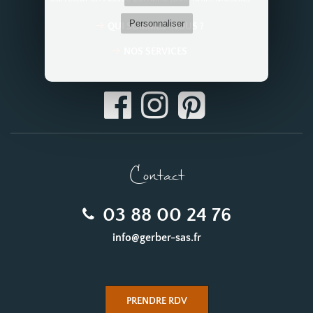
Personnaliser
QUI SOMMES-NOUS ?
NOS SERVICES
Contact
03 88 00 24 76
info@gerber-sas.fr
PRENDRE RDV