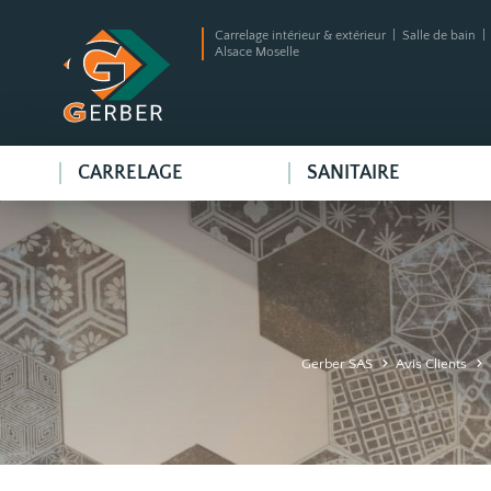
Carrelage intérieur & extérieur | Salle de bain 
Alsace Moselle
CARRELAGE
SANITAIRE
Gerber SAS
Avis Clients