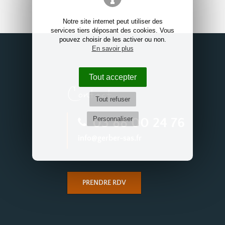
Notre site internet peut utiliser des
services tiers déposant des cookies. Vous
pouvez choisir de les activer ou non.
En savoir plus
Tout accepter
Contact
Tout refuser
Personnaliser
03 88 00 24 76
info@gerber-sas.fr
PRENDRE RDV