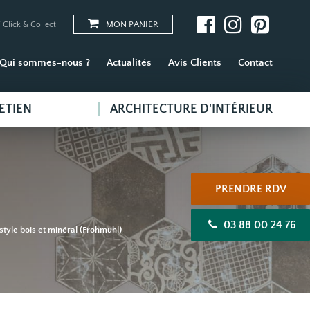
MON PANIER
 Click & Collect
Qui sommes-nous ?
Actualités
Avis Clients
Contact
ETIEN
ARCHITECTURE D'INTÉRIEUR
PRENDRE RDV
03 88 00 24 76
style bois et minéral (Frohmuhl)