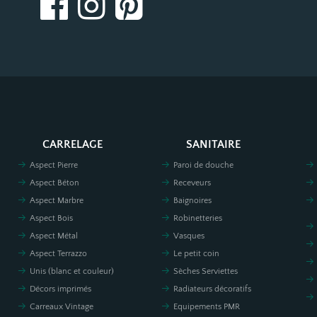
CARRELAGE
SANITAIRE
Aspect Pierre
Paroi de douche
Aspect Béton
Receveurs
Aspect Marbre
Baignoires
Aspect Bois
Robinetteries
Aspect Métal
Vasques
Aspect Terrazzo
Le petit coin
Unis (blanc et couleur)
Sèches Serviettes
Décors imprimés
Radiateurs décoratifs
Carreaux Vintage
Equipements PMR