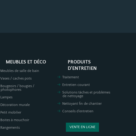
MEUBLES ET DÉCO
PRODUITS
D'ENTRETIEN
Meubles de salle de bain
Traitement
Vases / caches pots
Entretien courant
Bougeoirs / bougies /
photophores
Solutions tâches et problèmes
de nettoyage
Lampes
Nettoyant fin de chantier
Décoration murale
Conseils d'entretien
Petit mobilier
Boites à mouchoir
VENTE EN LIGNE
Rangements