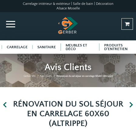
Carrelage intérieur & extérieur | Salle de bain | Décoration
Alsace Moselle
MEUBLES ET
PRODUITS
CARRELAGE
SANITAIRE
DÉCO
D'ENTRETIEN
Avis Clients
Gerber SAS
Avis Clients
Rénovation du sol séjour en carrelage 60x60 (Altrippe)
RÉNOVATION DU SOL SÉJOUR
EN CARRELAGE 60X60
(ALTRIPPE)