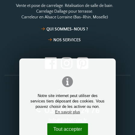
Vente et pose de carrelage. Réalisation de salle de bain.
Carrelage Dallage pour terrasse.
Carreleur en Alsace Lorraine (Bas-Rhin, Moselle)
QUI SOMMES-NOUS ?
NOS SERVICES
Contact
Notre site internet peut utiliser des
services tiers déposant des cookies. Vous
pouvez choisir de les activer ou non.
03 88 00 24 76
En savoir plus
info@gerber-sas.fr
Tout accepter