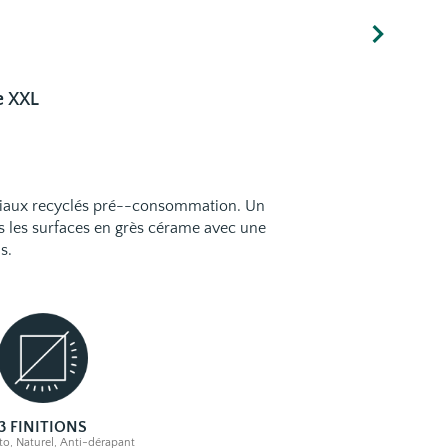
e
XXL
ériaux recyclés pré--consommation. Un
ns les surfaces en grès cérame avec une
ns.
3 FINITIONS
o, Naturel, Anti-dérapant