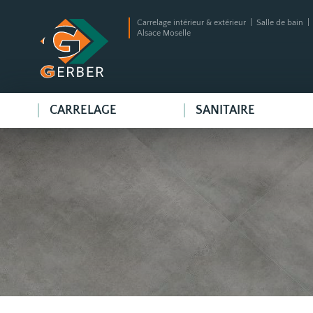
Carrelage intérieur & extérieur | Salle de bain 
Alsace Moselle
CARRELAGE
SANITAIRE