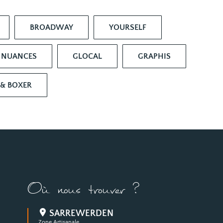
BROADWAY
YOURSELF
NUANCES
GLOCAL
GRAPHIS
 & BOXER
Où nous trouver ?
SARREWERDEN
Zone Artisanale