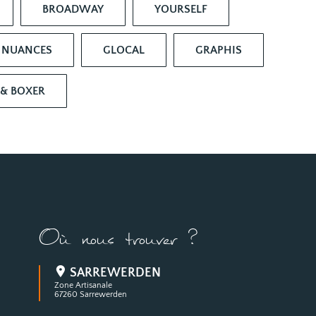
BROADWAY
YOURSELF
NUANCES
GLOCAL
GRAPHIS
 & BOXER
Où nous trouver ?
SARREWERDEN
Zone Artisanale
67260 Sarrewerden