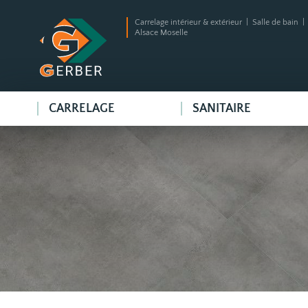
Carrelage intérieur & extérieur | Salle de bain 
Alsace Moselle
CARRELAGE
SANITAIRE