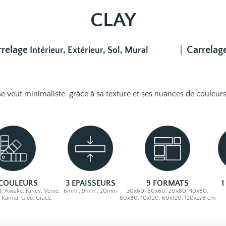
CLAY
rrelage
Carrelag
Intérieur, Extérieur, Sol, Mural
se veut minimaliste grâce à sa texture et ses nuances de couleurs
 COULEURS
3 EPAISSEURS
9 FORMATS
1
t, Awake, Fancy, Verve,
6mm ; 9mm ; 20mm
30x60, 60x60, 20x80, 40x80,
, Karma, Glee, Grace,
80x80, 10x120, 60x120, 120x278 cm