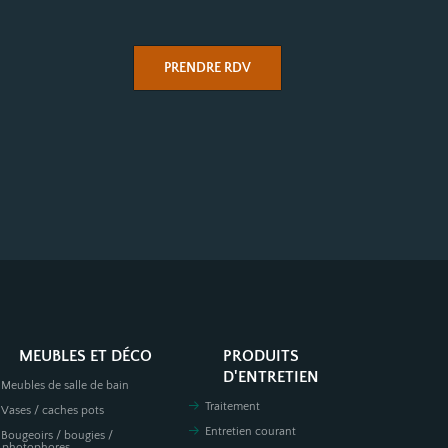
PRENDRE RDV
MEUBLES ET DÉCO
PRODUITS
D'ENTRETIEN
Meubles de salle de bain
Traitement
Vases / caches pots
Entretien courant
Bougeoirs / bougies /
photophores