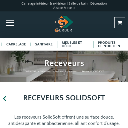
Carrelage intérieur & extérieur | Salle de bain | Décoration
Alsace Moselle
MEUBLES ET
PRODUITS
CARRELAGE
SANITAIRE
DÉCO
D'ENTRETIEN
Receveurs
Gerber SAS
Collections
Sanitaire
Receveurs
Receveurs SOLIDSOFT
RECEVEURS SOLIDSOFT
Les receveurs SolidSoft offrent une surface douce,
antidérapante et antibactérienne, alliant confort d’usage,