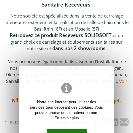
Sanitaire Receveurs.
Notre société est spécialisée dans la vente de carrelage
intérieur et extérieur, et la réalisation de salle de bain dans le
Bas-Rhin (67) et en Moselle (57)
Retrouvez ce produit Receveurs SOLIDSOFT
et un
grand choix de
carrelage
et
équipements sanitaires
sur
dans nos 2 showrooms
notre site et
.
Nous proposons également la livraison ou l'installation de
nos produits dans la région de Sarre-Union, Drulingen,
Diemeringen, Saverne, Marlenheim, Strasbourg, Haguenau,
Sarralbe, Sarreguemines, Sarrebourg, Bitche, Dieuze,...
Voir
nos services
N'hésitez pas à
nous contacter
pour tout projet.
Notre site internet peut utiliser des
services tiers déposant des cookies. Vous
pouvez choisir de les activer ou non.
En savoir plus
Partagez ce produit
RETOUR