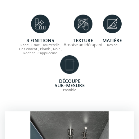
8 FINITIONS
TEXTURE
MATIÈRE
Ardoise antidérapant
Blanc , Craie , Tourterelle ,
Résine
Gris ciment , Plomb , Noir ,
Rocher , Cappuccino
DÉCOUPE
SUR-MESURE
Possible