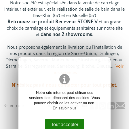
Notre société est spécialisée dans la vente de carrelage
intérieur et extérieur, et la réalisation de salle de bain dans le
Bas-Rhin (67) et en Moselle (57)
Retrouvez ce produit Receveur STONE V
et un grand
choix de
carrelage
et
équipements sanitaires
sur notre site
dans nos 2 showrooms
et
.
Nous proposons également la livraison ou l'installation de
nos produits dans la région de Sarre-Union, Drulingen,
Diemeringen, Saverne, Marlenheim, Strasbourg, Haguenau,
Sarralbe, Sarreguemines, Sarrebourg, Bitche, Dieuze,...
Voir
nos services
N'hésitez pas à
nous contacter
pour tout projet.
Notre site internet peut utiliser des
services tiers déposant des cookies. Vous
pouvez choisir de les activer ou non.
Partagez ce produit
RETOUR
En savoir plus
Tout accepter