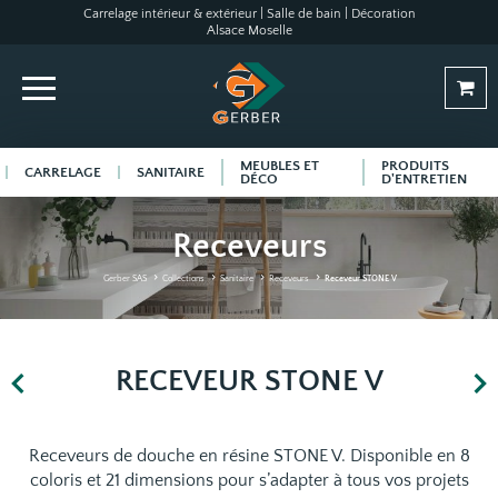
Carrelage intérieur & extérieur | Salle de bain | Décoration
Alsace Moselle
MEUBLES ET
PRODUITS
CARRELAGE
SANITAIRE
DÉCO
D'ENTRETIEN
Receveurs
Gerber SAS
Collections
Sanitaire
Receveurs
Receveur STONE V
RECEVEUR STONE V
Receveurs de douche en résine STONE V. Disponible en 8
coloris et 21 dimensions pour s’adapter à tous vos projets