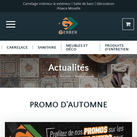
Carrelage intérieur & extérieur | Salle de bain | Décoration
Alsace Moselle
MEUBLES ET
PRODUITS
CARRELAGE
SANITAIRE
DÉCO
D'ENTRETIEN
Actualités
Gerber SAS
Actualités
Promo d'automne
PROMO D'AUTOMNE