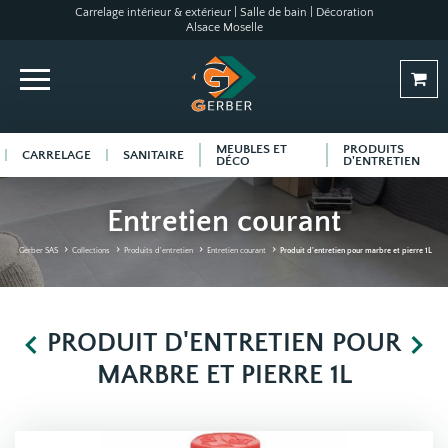
Carrelage intérieur & extérieur | Salle de bain | Décoration
Alsace Moselle
MEUBLES ET
PRODUITS
CARRELAGE
SANITAIRE
DÉCO
D'ENTRETIEN
Entretien courant
Gerber SAS
Collections
Produits d'entretien
Entretien courant
Produit d'entretien pour marbre et pierre 1L
PRODUIT D'ENTRETIEN POUR
MARBRE ET PIERRE 1L