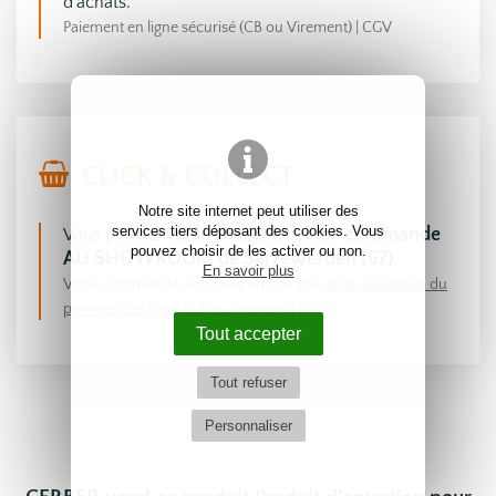
d'achats.
Paiement en ligne sécurisé (CB ou Virement)
|
CGV
CLICK & COLLECT
Notre site internet peut utiliser des
venir chercher votre commande
services tiers déposant des cookies. Vous
Vous pouvez
pouvez choisir de les activer ou non.
AU SHOWROOM de Sarrewerden (67)
.
En savoir plus
Votre commande sera prise en compte
après validation du
paiement en ligne (CB ou Virement)
|
CGV
Tout accepter
Tout refuser
Personnaliser