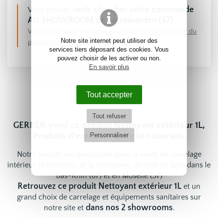
venir chercher votre commande
Vous pouvez
AU SHOWROOM de Sarrewerden (67)
.
Votre commande sera prise en compte
après validation du
Notre site internet peut utiliser des
paiement en ligne (CB ou Virement)
|
CGV
services tiers déposant des cookies. Vous
pouvez choisir de les activer ou non.
En savoir plus
Tout accepter
Tout refuser
GERBER vend ce produit Nettoyant extérieur 1L,
Produits d'entretien Entretien courant.
Personnaliser
Notre société est spécialisée dans la vente de carrelage
intérieur et extérieur, et la réalisation de salle de bain dans le
Bas-Rhin (67) et en Moselle (57)
Retrouvez ce produit Nettoyant extérieur 1L
et un
grand choix de
carrelage
et
équipements sanitaires
sur
dans nos 2 showrooms
notre site et
.