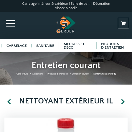
Carrelage intérieur & extérieur | Salle de bain | Décoration
Alsace Moselle
MEUBLES ET
PRODUITS
CARRELAGE
SANITAIRE
DÉCO
D'ENTRETIEN
Entretien courant
Gerber SAS
Collections
Produits d'entretien
Entretien courant
Nettoyant extérieur 1L
NETTOYANT EXTÉRIEUR 1L