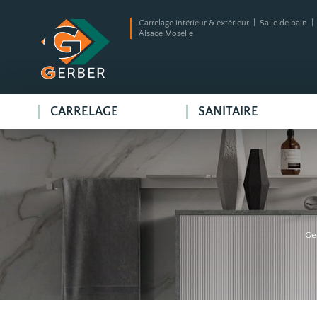
Carrelage intérieur & extérieur | Salle de bain 
Alsace Moselle
CARRELAGE
SANITAIRE
Ge