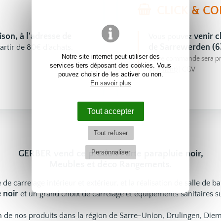
CLICK & CO
aison, à l'adresse de
venir
Vous pouvez
de Sarrewerden (6
artir de 80€ d'achats.
Notre site internet peut utiliser des
Votre commande sera pr
services tiers déposant des cookies. Vous
Virement)
|
CGV
pouvez choisir de les activer ou non.
En savoir plus
Tout accepter
Tout refuser
Personnaliser
GERBER vend ce produit Porte parapluie noir,
Meubles et déco Rangements.
 de carrelage intérieur et extérieur, et la réalisation de salle de b
 noir
et un grand choix de
carrelage
et
équipements sanitaires
su
ion de nos produits dans la région de Sarre-Union, Drulingen, Di