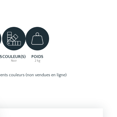
S
COULEUR(S)
POIDS
Noir
2 kg
rents couleurs (non vendues en ligne)