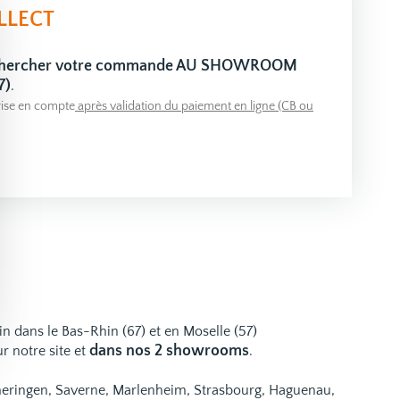
LLECT
 chercher votre commande AU SHOWROOM
7)
.
ise en compte
après validation du paiement en ligne (CB ou
ain dans le Bas-Rhin (67) et en Moselle (57)
dans nos 2 showrooms
r notre site et
.
emeringen, Saverne, Marlenheim, Strasbourg, Haguenau,