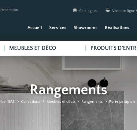
| Décoration
Catalogues
Vente en ligne /
Accueil
Services
Showrooms
Réalisations
MEUBLES ET DÉCO
PRODUITS D'ENTR
Rangements
rber SAS
Collections
Meubles et déco
Rangements
Porte parapluie 