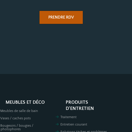
PRENDRE RDV
MEUBLES ET DÉCO
PRODUITS
D'ENTRETIEN
Meubles de salle de bain
Traitement
Vases / caches pots
Entretien courant
Bougeoirs / bougies /
photophores
Solutions tâches et problèmes