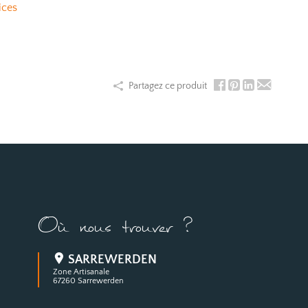
ices
Partagez ce produit
Où nous trouver ?
SARREWERDEN
Zone Artisanale
67260 Sarrewerden