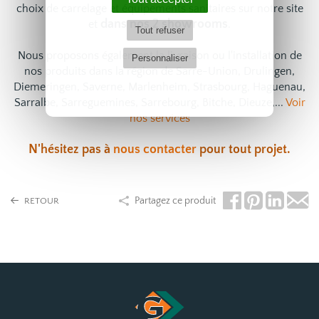
choix de
carrelage
et
équipements sanitaires
sur notre site
dans nos 2 showrooms
et
.
Tout refuser
Nous proposons également la livraison ou l'installation de
Personnaliser
nos produits dans la région de Sarre-Union, Drulingen,
Diemeringen, Saverne, Marlenheim, Strasbourg, Haguenau,
Sarralbe, Sarreguemines, Sarrebourg, Bitche, Dieuze,...
Voir
nos services
N'hésitez pas à
nous contacter
pour tout projet.
Partagez ce produit
RETOUR