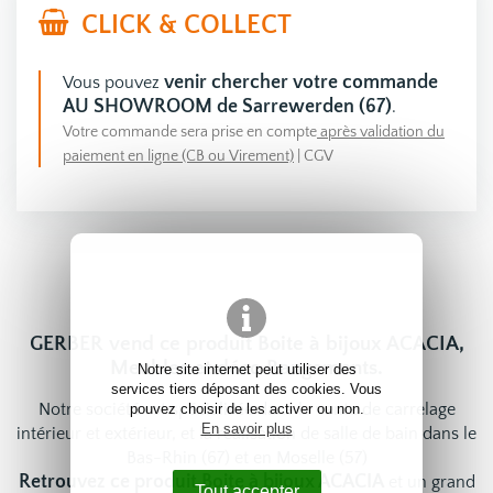
CLICK & COLLECT
venir chercher votre commande
Vous pouvez
AU SHOWROOM de Sarrewerden (67)
.
Votre commande sera prise en compte
après validation du
paiement en ligne (CB ou Virement)
|
CGV
GERBER vend ce produit Boite à bijoux ACACIA,
Meubles et déco Rangements.
Notre site internet peut utiliser des
services tiers déposant des cookies. Vous
Notre société est spécialisée dans la vente de carrelage
pouvez choisir de les activer ou non.
En savoir plus
intérieur et extérieur, et la réalisation de salle de bain dans le
Bas-Rhin (67) et en Moselle (57)
Retrouvez ce produit Boite à bijoux ACACIA
et un grand
Tout accepter