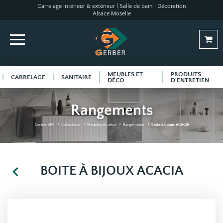
Carrelage intérieur & extérieur | Salle de bain | Décoration
Alsace Moselle
MEUBLES ET
PRODUITS
CARRELAGE
SANITAIRE
DÉCO
D'ENTRETIEN
Rangements
Gerber SAS
Collections
Meubles et déco
Rangements
Boite à bijoux ACACIA
BOITE À BIJOUX ACACIA