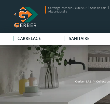
Carrelage intérieur & extérieur | Salle de bain 
Alsace Moselle
CARRELAGE
SANITAIRE
Gerber SAS
Collection