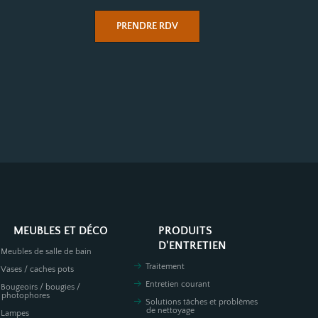
PRENDRE RDV
MEUBLES ET DÉCO
PRODUITS
D'ENTRETIEN
Meubles de salle de bain
Traitement
Vases / caches pots
Entretien courant
Bougeoirs / bougies /
photophores
Solutions tâches et problèmes
de nettoyage
Lampes