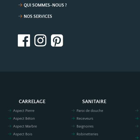
QUI SOMMES-NOUS ?
NOS SERVICES
CARRELAGE
SANITAIRE
Aspect Pierre
Paroi de douche
Aspect Béton
Receveurs
Aspect Marbre
Baignoires
Aspect Bois
Robinetteries