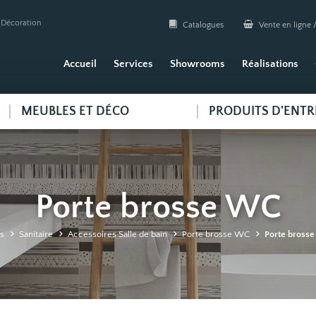
| Décoration
Catalogues
Vente en ligne /
Accueil
Services
Showrooms
Réalisations
MEUBLES ET DÉCO
PRODUITS D'ENTR
Porte brosse WC
s
Sanitaire
Accessoires Salle de bain
Porte brosse WC
Porte brosse