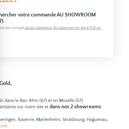
LLECT
 chercher votre commande AU SHOWROOM
7)
.
ise en compte
après validation du paiement en ligne (CB ou
Gold,
ain dans le Bas-Rhin (67) et en Moselle (57)
dans nos 2 showrooms
nitaires
sur notre site et
.
emeringen, Saverne, Marlenheim, Strasbourg, Haguenau,
ices