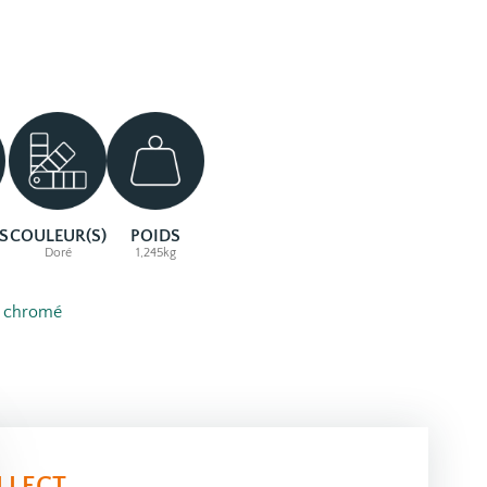
S
COULEUR(S)
POIDS
Doré
1,245kg
 chromé