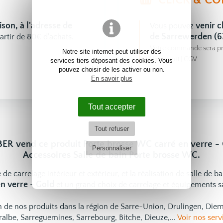
CLICK & CO
aison, à l'adresse de
venir
Vous pouvez
de Sarrewerden (6
artir de 80€ d'achats.
Votre commande sera pr
Notre site internet peut utiliser des
Virement)
|
CGV
services tiers déposant des cookies. Vous
pouvez choisir de les activer ou non.
En savoir plus
Tout accepter
Tout refuser
ER vend ce produit Porte brosse WC carré en verre - 
Personnaliser
Accessoires Salle de bain Porte brosse WC.
 de carrelage intérieur et extérieur, et la réalisation de salle de b
n verre - Gold
et un grand choix de
carrelage
et
équipements sa
ion de nos produits dans la région de Sarre-Union, Drulingen, Di
ralbe, Sarreguemines, Sarrebourg, Bitche, Dieuze,...
Voir nos serv