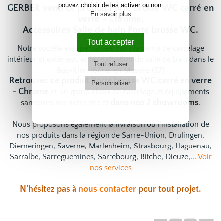
pouvez choisir de les activer ou non.
GERBER vend ce produit Porte brosse WC carré en
En savoir plus
verre - Chrome,
Accessoires Salle de bain Porte brosse WC.
Tout accepter
Notre société est spécialisée dans la vente de carrelage
intérieur et extérieur, et la réalisation de salle de bain dans le
Tout refuser
Bas-Rhin (67) et en Moselle (57)
Retrouvez ce produit Porte brosse WC carré en verre
Personnaliser
- Chrome
et un grand choix de
carrelage
et
équipements
dans nos 2 showrooms
sanitaires
sur notre site et
.
Nous proposons également la livraison ou l'installation de
nos produits dans la région de Sarre-Union, Drulingen,
Diemeringen, Saverne, Marlenheim, Strasbourg, Haguenau,
Sarralbe, Sarreguemines, Sarrebourg, Bitche, Dieuze,...
Voir
nos services
N'hésitez pas à
nous contacter
pour tout projet.