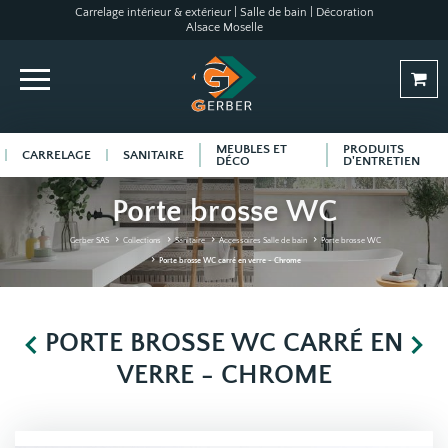
Carrelage intérieur & extérieur | Salle de bain | Décoration
Alsace Moselle
MEUBLES ET
PRODUITS
CARRELAGE
SANITAIRE
DÉCO
D'ENTRETIEN
Porte brosse WC
Gerber SAS
Collections
Sanitaire
Accessoires Salle de bain
Porte brosse WC
Porte brosse WC carré en verre - Chrome
PORTE BROSSE WC CARRÉ EN
VERRE - CHROME