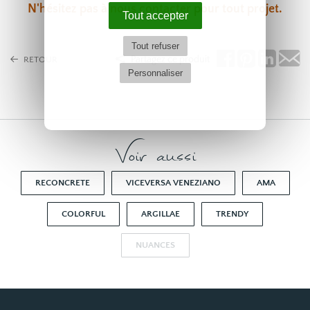
N'hésitez pas à
nous contacter
pour tout projet.
Tout accepter
Tout refuser
Partagez ce produit
RETOUR
Personnaliser
Voir aussi
RECONCRETE
VICEVERSA VENEZIANO
AMA
COLORFUL
ARGILLAE
TRENDY
NUANCES