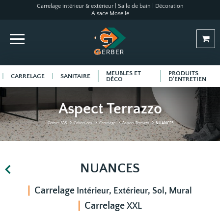
Carrelage intérieur & extérieur | Salle de bain | Décoration
Alsace Moselle
MEUBLES ET
PRODUITS
CARRELAGE
SANITAIRE
DÉCO
D'ENTRETIEN
Aspect Terrazzo
Gerber SAS
Collections
Carrelage
Aspect Terrazzo
NUANCES
NUANCES
Carrelage
Intérieur, Extérieur, Sol, Mural
Carrelage
XXL