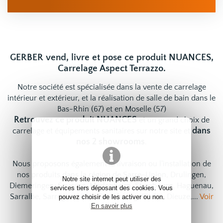
GERBER vend, livre et pose ce produit NUANCES,
Carrelage Aspect Terrazzo.
Notre société est spécialisée dans la vente de carrelage
intérieur et extérieur, et la réalisation de salle de bain dans le
Bas-Rhin (67) et en Moselle (57)
Retrouvez ce produit NUANCES
et un grand choix de
dans
carrelage
et
équipements sanitaires
sur notre site et
nos 2 showrooms
.
Nous proposons également la livraison ou l'installation de
nos produits dans la région de Sarre-Union, Drulingen,
Notre site internet peut utiliser des
Diemeringen, Saverne, Marlenheim, Strasbourg, Haguenau,
services tiers déposant des cookies. Vous
Sarralbe, Sarreguemines, Sarrebourg, Bitche, Dieuze,...
Voir
pouvez choisir de les activer ou non.
En savoir plus
nos services